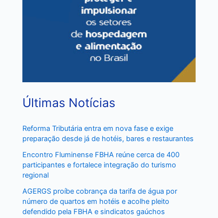
Últimas Notícias
Reforma Tributária entra em nova fase e exige
preparação desde já de hotéis, bares e restaurantes
Encontro Fluminense FBHA reúne cerca de 400
participantes e fortalece integração do turismo
regional
AGERGS proíbe cobrança da tarifa de água por
número de quartos em hotéis e acolhe pleito
defendido pela FBHA e sindicatos gaúchos