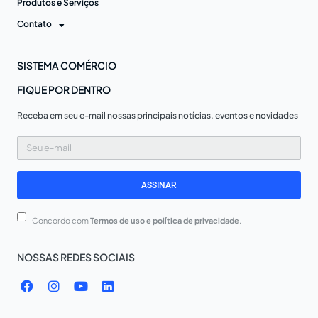
Produtos e Serviços
Contato
SISTEMA COMÉRCIO
FIQUE POR DENTRO
Receba em seu e-mail nossas principais notícias, eventos e novidades
Seu
e-
mail
ASSINAR
Concordo com
Termos de uso e política de privacidade
.
NOSSAS REDES SOCIAIS
F
I
Y
L
a
n
o
i
c
s
u
n