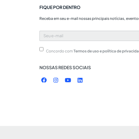
FIQUE POR DENTRO
Receba em seu e-mail nossas principais notícias, evento
Seu
e-
mail
Concordo com
Termos de uso e política de privacid
NOSSAS REDES SOCIAIS
F
I
Y
L
a
n
o
i
c
s
u
n
e
t
t
k
b
a
u
e
o
g
b
d
o
r
e
i
k
a
n
m