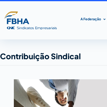
Ir
para
o
A Federação
conteúdo
Contribuição Sindical