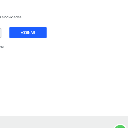
s e novidades
ASSINAR
ade
.