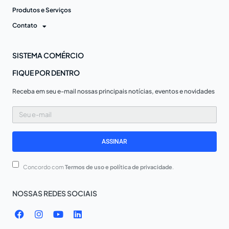
Produtos e Serviços
Contato
SISTEMA COMÉRCIO
FIQUE POR DENTRO
Receba em seu e-mail nossas principais notícias, eventos e novidades
Seu
e-
mail
ASSINAR
Concordo com
Termos de uso e política de privacidade
.
NOSSAS REDES SOCIAIS
F
I
Y
L
a
n
o
i