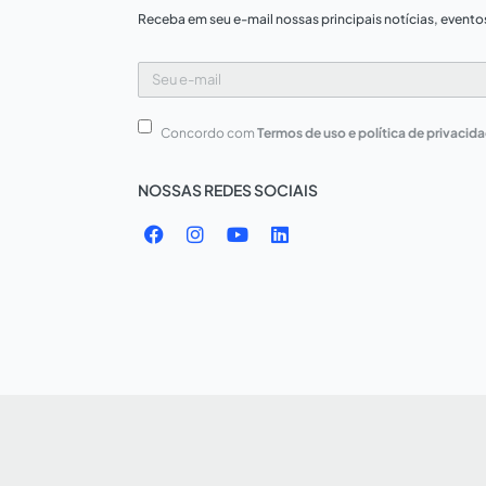
Receba em seu e-mail nossas principais notícias, evento
Seu
e-
mail
Concordo com
Termos de uso e política de privacid
NOSSAS REDES SOCIAIS
F
I
Y
L
a
n
o
i
c
s
u
n
e
t
t
k
b
a
u
e
o
g
b
d
o
r
e
i
k
a
n
m