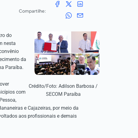
Compartilhe:
tro do
m nesta
 convênio
alecimento da
na Paraíba.
over
Crédito/Foto: Adilson Barbosa /
nicípios com
SECOM Paraíba
 Pessoa,
ananeiras e Cajazeiras, por meio da
voltados aos profissionais e demais