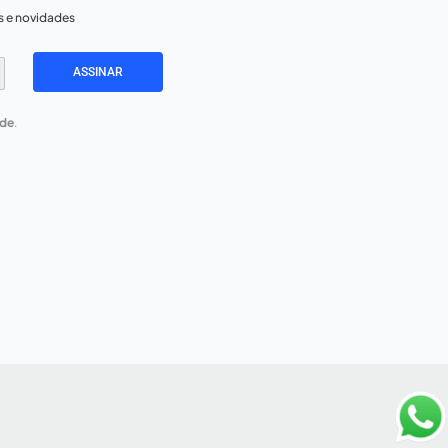
s e novidades
ASSINAR
ade
.