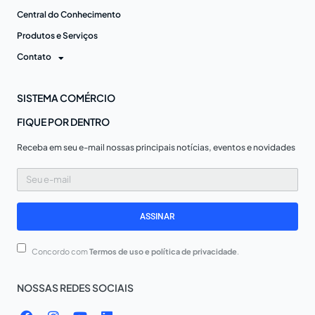
Central do Conhecimento
Produtos e Serviços
Contato
SISTEMA COMÉRCIO
FIQUE POR DENTRO
Receba em seu e-mail nossas principais notícias, eventos e novidades
Seu
e-
mail
ASSINAR
Concordo com
Termos de uso e política de privacidade
.
NOSSAS REDES SOCIAIS
F
I
Y
L