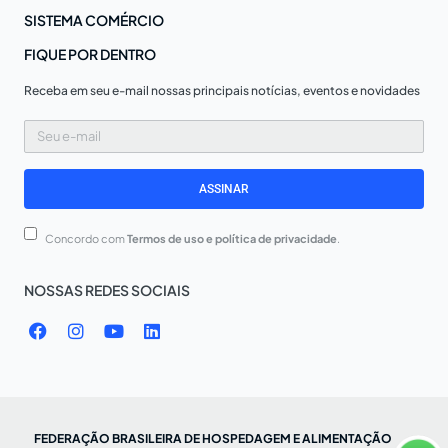
SISTEMA COMÉRCIO
FIQUE POR DENTRO
Receba em seu e-mail nossas principais notícias, eventos e novidades
Seu
e-
mail
ASSINAR
Concordo com
Termos de uso e política de privacidade
.
NOSSAS REDES SOCIAIS
F
I
Y
L
a
n
o
i
c
s
u
n
e
t
t
k
b
a
u
e
o
g
b
d
o
r
e
i
FEDERAÇÃO BRASILEIRA DE HOSPEDAGEM E ALIMENTAÇÃO