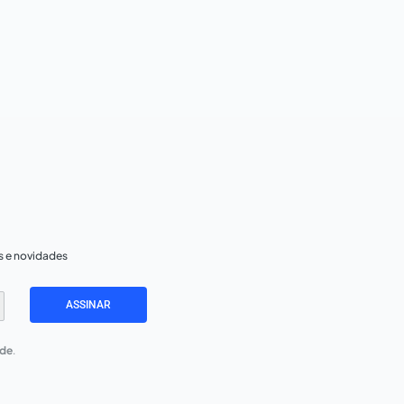
s e novidades
ASSINAR
ade
.