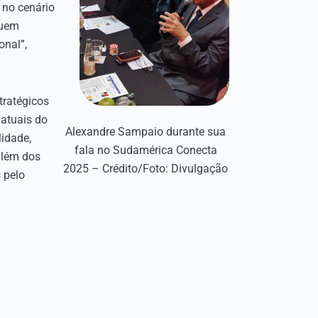
 no cenário
quem
onal”,
tratégicos
atuais do
Alexandre Sampaio durante sua
lidade,
fala no Sudamérica Conecta
 além dos
2025 – Crédito/Foto: Divulgação
 pelo