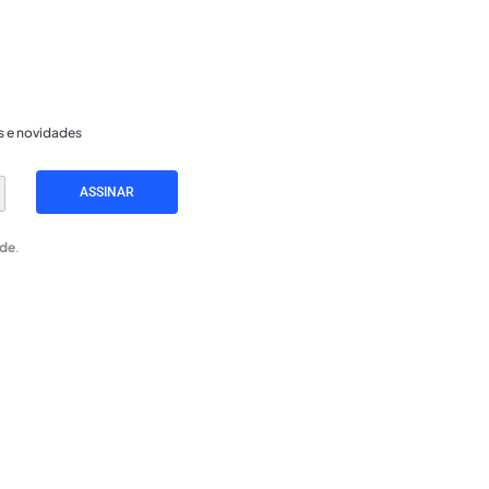
s e novidades
ASSINAR
ade
.